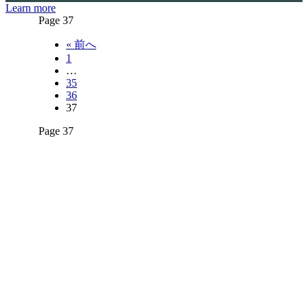
Learn more
Page 37
« 前へ
1
…
35
36
37
Page 37