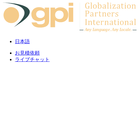
Skip to content
A
n
y L
a
ng
u
ag
e
.
A
n
y
L
o
c
al
e
.
日本語
お見積依頼
ライブチャット