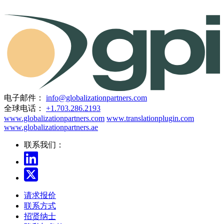
电子邮件：
info@globalizationpartners.com
全球电话：
+1.703.286.2193
www.globalizationpartners.com
www.translationplugin.com
www.globalizationpartners.ae
联系我们：
请求报价
联系方式
招贤纳士