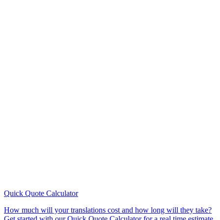
Quick Quote
Calculator
How much will your translations cost and how long will they take?
Get started with our Quick Quote Calculator for a real time estimate.