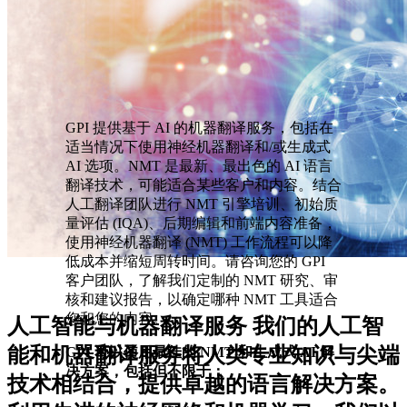
GPI 提供基于 AI 的机器翻译服务，包括在
适当情况下使用神经机器翻译和/或生成式
AI 选项。NMT 是最新、最出色的 AI 语言
翻译技术，可能适合某些客户和内容。结合
人工翻译团队进行 NMT 引擎培训、初始质
量评估 (IQA)、后期编辑和前端内容准备，
使用神经机器翻译 (NMT) 工作流程可以降
低成本并缩短周转时间。请咨询您的 GPI
客户团队，了解我们定制的 NMT 研究、审
核和建议报告，以确定哪种 NMT 工具适合
您和您的内容。
人工智能与机器翻译服务 我们的人工智
能和机器翻译服务将人类专业知识与尖端
GPI 可以使用最佳的 NMT 和生成式 AI 解
决方案，包括但不限于：
技术相结合，提供卓越的语言解决方案。