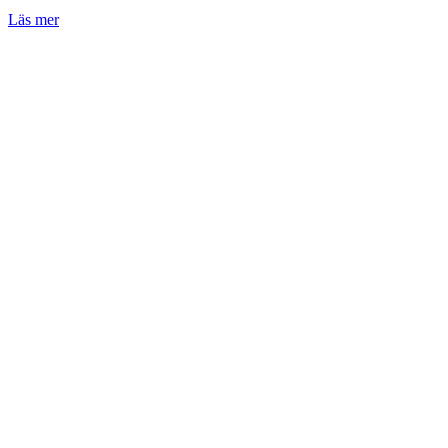
Läs mer
O