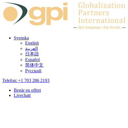
Skip to content
A
n
y L
a
ng
u
ag
e
.
A
n
y
L
o
c
al
e
.
Svenska
English
العربية
日本語
Español
简体中文
Русский
Telefon: +1 703 286 2193
Begär en offert
Livechatt