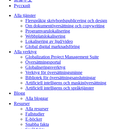
Русский
Alla tjänster
Flerspråkig skrivbordspublicering och design
Om dokumentöversättning och copywriting
Programvarulokalisering
Webbplatslokalisering
Lokalisering av ljud/video
Global digital marknadsföring
Alla verktyg
Globalization Project Management Suite
Översättningsportal
Globaliseringsverktyg
Verktyg för översättningsminne
Bibliotek för översättningsanslutningar
Artificiell intelligens och maskinöversättning
Artificiell intelligens och språktjänster
Blogg
Alla bloggar
Resurser
Alla resurser
Fallstudier
E-böcker
Snabba fakta