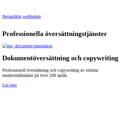
Oavsett om du behöver professionella översättningstjänster för att
översätta en användarmanual till två språk eller utveckla en
flerspråkig webbplats
som drivs med ett
innehållshanteringssystem på 20 olika språk så kan GPI hjälpa till.
Professionella översättningstjänster
Dokumentöversättning och copywriting
Professionell översättning och copywriting av erfarna
modersmålstalare på över 200 språk.
Läs mer
O