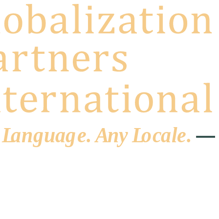
 L
a
ng
u
ag
e
.
A
n
y
L
o
c
al
e
.