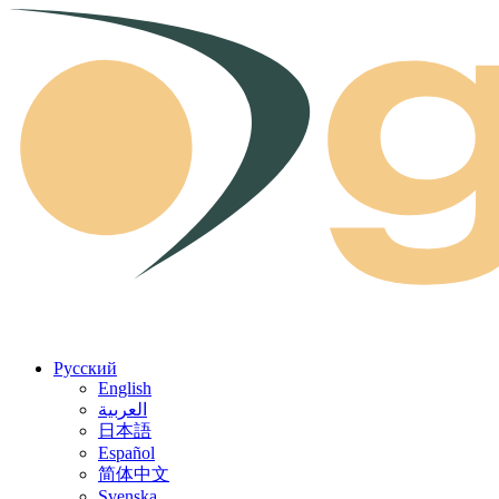
Skip to content
Русский
English
العربية
日本語
Español
简体中文
Svenska