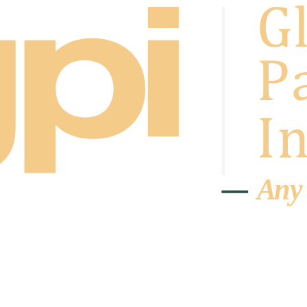
A
n
y