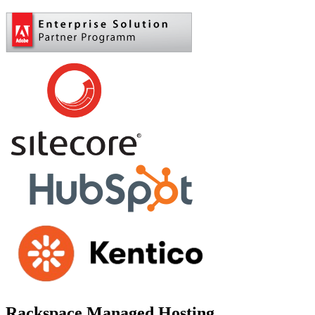
Платформа Adobe
Платформа Sitecore
Hubspot
Платформа Kentico
Rackspace Managed Hosting