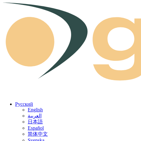
Skip to content
Русский
English
العربية
日本語
Español
简体中文
Svenska