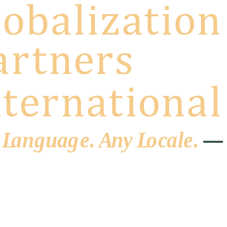
 L
a
ng
u
ag
e
.
A
n
y
L
o
c
al
e
.