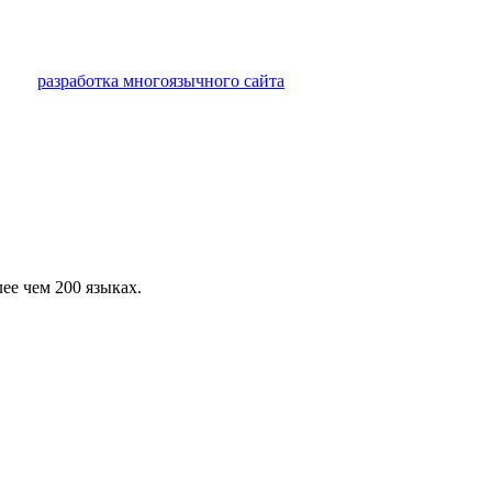
а или
разработка многоязычного сайта
на базе системы управлени
ее чем 200 языках.