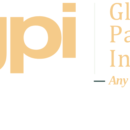
A
n
y