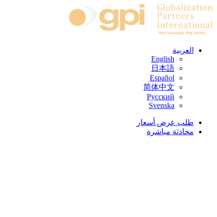
Skip to c
العربية
English
日本語
Español
简体中文
Русский
Svenska
طلب عرض أسعار
محادثة مباشرة