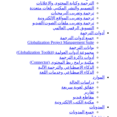
الترجمة وكتابة المحتوى والإعلانات
التصميم والنشر المكتبي بلغات متعددة
ترجمة وتعريب البرمجيات
ترجمة وتعريب المواقع الإلكترونية
ترجمة وتعريب ملفات الصوت/الفيديو
التسويق الرقمي العالمي
أدوات الترجمة
جميع أدوات الترجمة
Globalization Project Management Suite
بوابات الترجمة
مجموعة أدوات العولمة (Globalization Toolkit)
أدوات ذاكرة الترجمة
مكتبة برامج ربط المحتوى (Connector)
الذكاء الاصطناعي والترجمة الآلية
الذكاء الاصطناعي وخدمات اللغة
الموارد
دراسات الحالة
حقائق لغوية سريعة
تقارير
مقاطع فيديو
مكتبة الكتب الإلكترونية
المدونات
جميع المدونات
نبذة عنا