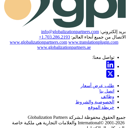
لكتروني:
info@globalizationpartners.com
ل من جميع أنحاء العالم:
+1.703.286.2193
www.globalizationpartners.com
www.translationplugin.c
www.globalizationpartners.ae
تواصل معنا:
طلب عرض أسعار
اتصل بنا
وظائف
الخصوصية والشروط
خريطة الموقع
الحقوق محفوظة لـشركة
Globalization Partners
International© 2001
والعلامات التجارية هي ملكية خاصة