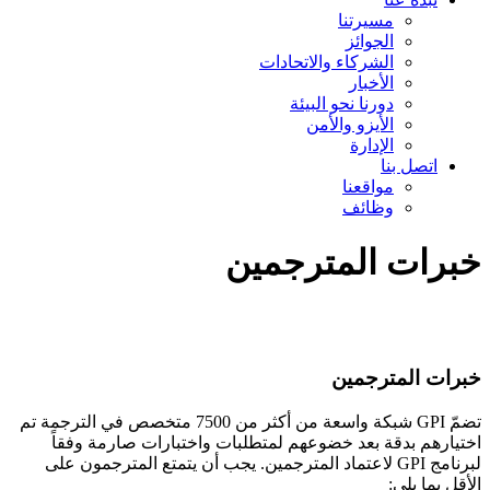
مسيرتنا
الجوائز
الشركاء والاتحادات
الأخبار
دورنا نحو البيئة
الأيزو والأمن
الإدارة
اتصل بنا
مواقعنا
وظائف
ات المترجمين
ت المترجمين
تضمّ GPI شبكة واسعة من أكثر من 7500 متخصص في الترجمة تم
رهم بدقة بعد خضوعهم لمتطلبات واختبارات صارمة وفقاً
لبرنامج GPI لاعتماد المترجمين. يجب أن يتمتع المترجمون على
بما يلي: