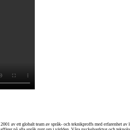
01 av ett globalt team av språk- och teknikproffs med erfarenhet av lev
ffärer på alla språk runt om i världen. Våra nyckelverktyg och teknologi