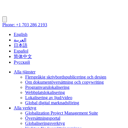
Phone: +1 703 286 2193
English
العربية
日本語
Español
简体中文
Русский
Alla tjänster
Flerspråkig skrivbordspublicering och design
Om dokumentöversättning och copywriting
Programvarulokalisering
Webbplatslokalisering
Lokalisering av ljud/video
Global digital marknadsföring
Alla verktyg
Globalization Project Management Suite
Översättningsportal
Globaliseringsverktyg