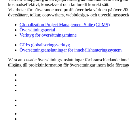
kostnadseffektivt, konsekvent och kulturellt korrekt sätt.
Vi arbetar för närvarande med proffs över hela världen på över 200
översättare, tolkar, copywriters, webbdesign- och utvecklingsspeci
Globalization Project Management Suite (GPMS)
Översättningsportal
Verktyg för översättningsminne
GPI:s globaliseringsverktyg
Översättningsanslutningar för innehållshanteringssystem
Våra anpassade översättningsanslutningar för branschledande inneh
tillgång till projektinformation för översättningar inom hela företa