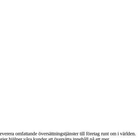
erera omfattande översättningstjänster till företag runt om i världen.
er hjälper våra kunder att översätta innehåll på ett mer