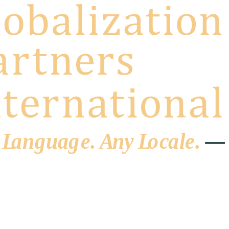
 L
a
ng
u
ag
e
.
A
n
y
L
o
c
al
e
.