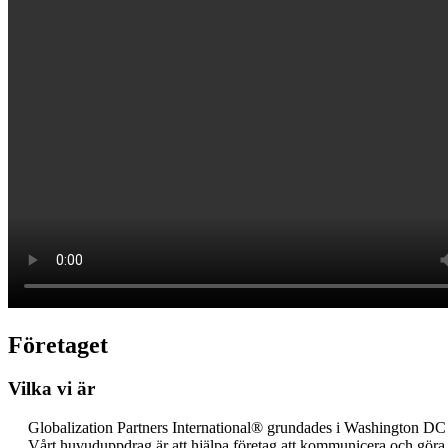
Företaget
Vilka vi är
Globalization Partners International® grundades i Washington DC 20
Vårt huvuduppdrag är att hjälpa företag att kommunicera och göra a