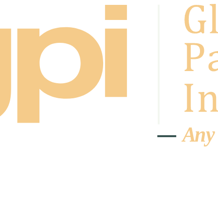
A
n
y