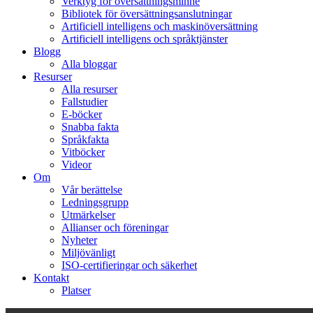
Verktyg för översättningsminne
Bibliotek för översättningsanslutningar
Artificiell intelligens och maskinöversättning
Artificiell intelligens och språktjänster
Blogg
Alla bloggar
Resurser
Alla resurser
Fallstudier
E-böcker
Snabba fakta
Språkfakta
Vitböcker
Videor
Om
Vår berättelse
Ledningsgrupp
Utmärkelser
Allianser och föreningar
Nyheter
Miljövänligt
ISO-certifieringar och säkerhet
Kontakt
Platser