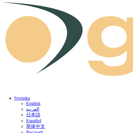
Skip to content
Svenska
English
العربية
日本語
Español
简体中文
Русский