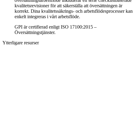
översättningsarbetsflöde inkluderar en serie checklistbaserade
kvalitetsrevisioner för att säkerställa att översättningen är
korrekt. Dina kvalitetssäkrings- och arbetsflödesprocesser kan
enkelt integreras i vårt arbetsflöde.
GPI är certifierad enligt ISO 17100:2015 –
Översättningstjänster.
Ytterligare resurser