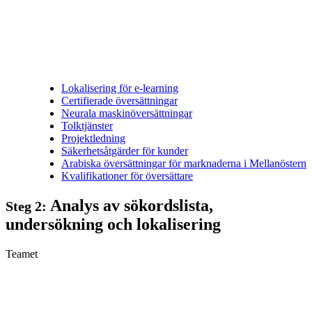
Lokalisering för e-learning
Certifierade översättningar
Neurala maskinöversättningar
Tolktjänster
Projektledning
Säkerhetsåtgärder för kunder
Arabiska översättningar för marknaderna i Mellanöstern
Kvalifikationer för översättare
Analys av sökordslista,
Steg 2:
undersökning och lokalisering
Teamet