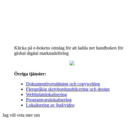
Klicka på e-bokens omslag för att ladda ner handboken för
global digital marknadsföring
Övriga tjänster:
Dokumentöversättning och copywriting
Flerspråkig skrivbordspublicering och design
Webbplatslokalisering
Programvarulokalisering
Lokalisering av ljud/video
Jag vill veta mer om