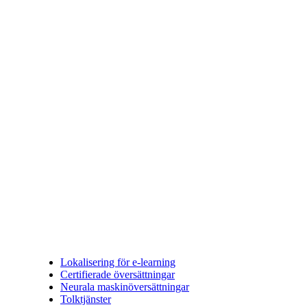
Lokalisering för e-learning
Certifierade översättningar
Neurala maskinöversättningar
Tolktjänster