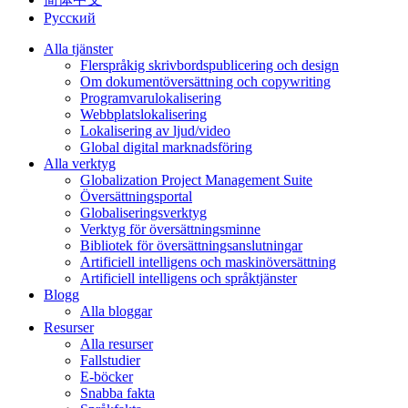
Русский
Alla tjänster
Flerspråkig skrivbordspublicering och design
Om dokumentöversättning och copywriting
Programvarulokalisering
Webbplatslokalisering
Lokalisering av ljud/video
Global digital marknadsföring
Alla verktyg
Globalization Project Management Suite
Översättningsportal
Globaliseringsverktyg
Verktyg för översättningsminne
Bibliotek för översättningsanslutningar
Artificiell intelligens och maskinöversättning
Artificiell intelligens och språktjänster
Blogg
Alla bloggar
Resurser
Alla resurser
Fallstudier
E-böcker
Snabba fakta