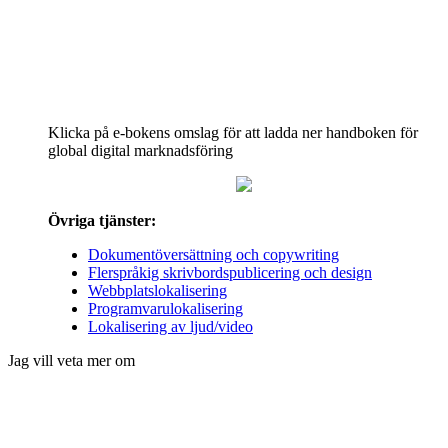
Klicka på e-bokens omslag för att ladda ner handboken för
global digital marknadsföring
Övriga tjänster:
Dokumentöversättning och copywriting
Flerspråkig skrivbordspublicering och design
Webbplatslokalisering
Programvarulokalisering
Lokalisering av ljud/video
Jag vill veta mer om