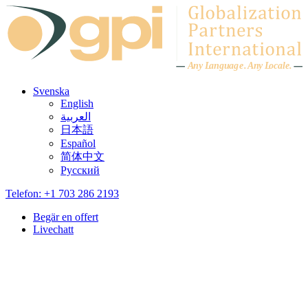
Skip to content
A
n
y L
a
ng
u
ag
e
.
A
n
y
L
o
c
al
e
.
Svenska
English
العربية
日本語
Español
简体中文
Русский
Telefon: +1 703 286 2193
Begär en offert
Livechatt